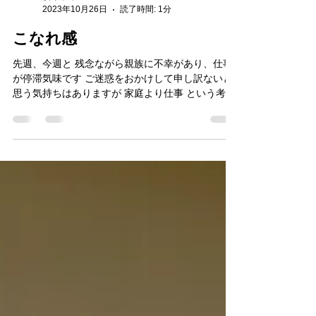
横塚卓郎
2023年10月26日
読了時間: 1分
こなれ感
先週、今週と 残念ながら親族に不幸があり、仕事
が停滞気味です ご迷惑をおかけして申し訳ないと
思う気持ちはありますが 家庭より仕事 という考え
が嫌いなので、仕事しながら家庭用事を優先して
おります 青森の親戚宅へ向かう道中 初めての東北
方面への新幹線...