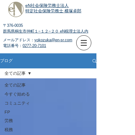
eN社会保険労務士法人
特定社会保険労務士 横塚卓郎
〒376-0035
群馬県桐生市仲町１−１２−２０
eN税理士法人内
メールアドレス：
yokozuka@en-sr.com
電話番号：
0277-20-7101
ブログ
全ての記事
全ての記事
今すぐ始める
コミュニティ
FP
労務
税務