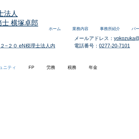
士法人
士 横塚卓郎
ホーム
業務内容
事務所紹介
パ
メールアドレス：
yokozuka@
２−２０
eN税理士法人内
電話番号：
0277-20-7101
ュニティ
FP
労務
税務
年金