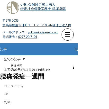
eN社会保険労務士法人
特定社会保険労務士 横塚卓郎
〒376-0035
群馬県桐生市仲町１−１２−２０
eN税理士法人内
メールアドレス：
yokozuka@en-sr.com
電話番号：
0277-20-7101
記事
全ての記事
横塚卓郎
全ての記事
2023年2月13日
読了時間: 1分
腰痛発症一週間
今すぐ始める
コミュニティ
FP
労務