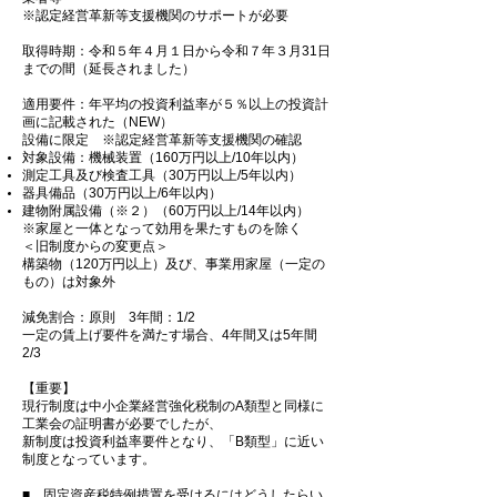
※認定経営革新等支援機関のサポートが必要
取得時期：令和５年４月１日から令和７年３月31日
までの間（延長されました）
適用要件：年平均の投資利益率が５％以上の投資計
画に記載された（NEW）
設備に限定 ※認定経営革新等支援機関の確認
対象設備：機械装置（160万円以上/10年以内）
測定⼯具及び検査⼯具（30万円以上/5年以内）
器具備品（30万円以上/6年以内）
建物附属設備（※２）（60万円以上/14年以内）
※家屋と一体となって効用を果たすものを除く
＜旧制度からの変更点＞
構築物（120万円以上）及び、事業用家屋（一定の
もの）は対象外
減免割合：原則 3年間：1/2
一定の賃上げ要件を満たす場合、4年間又は5年間
2/3
【重要】
現行制度は中小企業経営強化税制のA類型と同様に
工業会の証明書が必要でしたが、
新制度は投資利益率要件となり、「B類型」に近い
制度となっています。
■ 固定資産税特例措置を受けるにはどうしたらい