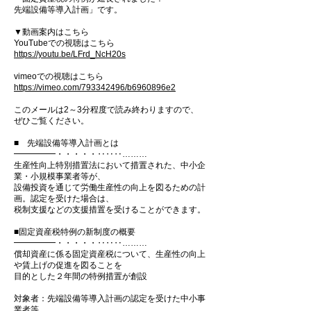
先端設備等導入計画」です。
▼動画案内はこちら
YouTubeでの視聴はこちら
https://youtu.be/LFrd_NcH20s
vimeoでの視聴はこちら
https://vimeo.com/793342496/b6960896e2
このメールは2～3分程度で読み終わりますので、
ぜひご覧ください。
■ 先端設備等導入計画とは
━━━━━・・・・・‥‥‥………
生産性向上特別措置法において措置された、中小企
業・小規模事業者等が、
設備投資を通じて労働生産性の向上を図るための計
画。認定を受けた場合は、
税制支援などの支援措置を受けることができます。
■固定資産税特例の新制度の概要
━━━━━・・・・・‥‥‥………
償却資産に係る固定資産税について、生産性の向上
や賃上げの促進を図ることを
目的とした２年間の特例措置が創設
対象者：先端設備等導入計画の認定を受けた中小事
業者等