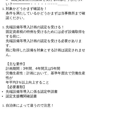
い？━━━━━・・・・・‥‥‥………
対象かどうかまず確認を！
条件を満たしているかどうかまずは当事務所まで確
認ください。
先端設備等導入計画の認定を受ける！
固定資産税の特例を受けるためには必ず設備取得を
する前に、
先端設備等導入計画の認定を受ける必要がありま
す。
既に取得した設備を対象とする計画は認定されませ
ん。
【主な要件】
計画期間：3年間、4年間又は5年間
労働生産性：計画において、基準年度比で労働生産
性が
年平均3％以上向上すること
【必要書類】
先端設備等導入に係る認定申請書
認定支援機関確認書
自治体によって違うので注意！
市区町村によって、認定の対象になっていない業種
もあったり
対象となる設備も異なる場合があります。
また固定資産税の軽減ができる割合や申請時の必要
書類（添付書類）も