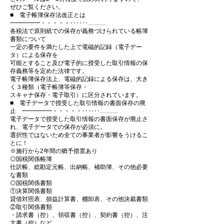
ぜひご覧ください。
■ 電子帳簿保存法改正とは
━━━━━・・・・・‥‥‥………
各税法で原則紙での保存が義務づけられている帳簿
書類について
一定の要件を満たした上で電磁的記録（電子デー
タ）による保存を
可能とすること及び電子的に授受した取引情報の保
存義務等を定めた法律です。
電子帳簿保存法上、電磁的記録による保存は、大き
く３種類（電子帳簿等保存・
スキャナ保存・電子取引）に区分されています。
■ 電子データで授受した取引情報の書面保存の廃
止 ━━━━━・・・・・‥‥‥………
電子データで授受した取引情報の書面保存が廃止さ
れ、電子データでの保存が必須に。
選択性ではないため全ての事業者が影響をうけるこ
とに！
※施行から2年間の猶予措置あり
◎国税関係帳簿
仕訳帳、総勘定元帳、出納帳、補助簿、その他必要
な書類
◎国税関係書類
①決算関係書類
貸借対照表、損益計算書、棚卸表、その他決裁書類
②取引関係書類
・請求書（控）、領収書（控）、契約書（控）、注
文書（控）など