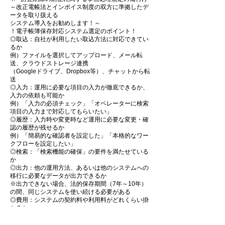
～改正電帳法とインボイス制度の双方に準拠したデ
ータを取り扱える
システム導入をお勧めします！～
！電子帳簿保存対応システム選定のポイント！
◎取込：自社が利用したい取込方法に対応できてい
るか
例）ファイルを選択してアップロード、メール転
送、クラウドストレージ連携
（Googleドライブ、Dropbox等）、チャットから転
送
◎入力：運用に必要な項目の入力が徹底できるか、
入力の依頼も可能か
例）「入力の必須チェック」「オペレーターに検索
項目の入力まで対応してもらいたい」
◎履歴：入力時や変更時など運用に必要な変更・確
認の履歴が残せるか
例）「簡易的な確認者を設定した」「本格的なワー
クフローを設定したい」
◎検索：「検索機能の確保」の要件を満たせている
か
◎出力：他の運用方法、あるいは他のシステムへの
移行に必要なデータが出力できるか
※出力できない場合、法的保存期間（7年～10年）
の間、同じシステムを使い続ける必要がある
◎費用：システムの契約料や利用料がどれくらい掛
かるか
※他のシステムへ移行が難しい場合も維持費用が安
ければ