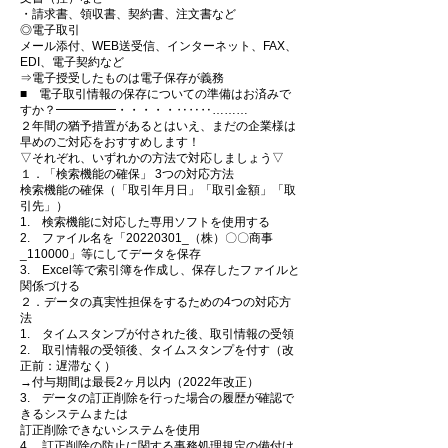
・請求書、領収書、契約書、注文書など
◎電子取引
メール添付、WEB送受信、インターネット、FAX、
EDI、電子契約など
⇒電子授受したものは電子保存が義務
■ 電子取引情報の保存についての準備はお済みで
すか？━━━━━・・・・・‥‥‥………
２年間の猶予措置があるとはいえ、まだの企業様は
早めのご対応をおすすめします！
▽それぞれ、いずれかの方法で対応しましょう▽
１．「検索機能の確保」 3つの対応方法
検索機能の確保（「取引年月日」「取引金額」「取
引先」）
1. 検索機能に対応した専用ソフトを使用する
2. ファイル名を「20220301_（株）〇〇商事
_110000」等にしてデータを保存
3. Excel等で索引簿を作成し、保存したファイルと
関係づける
２．データの真実性担保をするための4つの対応方
法
1. タイムスタンプが付された後、取引情報の受領
2. 取引情報の受領後、タイムスタンプを付す（改
正前：遅滞なく）
→付与期間は最長2ヶ月以内（2022年改正）
3. データの訂正削除を行った場合の履歴が確認で
きるシステムまたは
訂正削除できないシステムを使用
4. 訂正削除の防止に関する事務処理規定の備付け