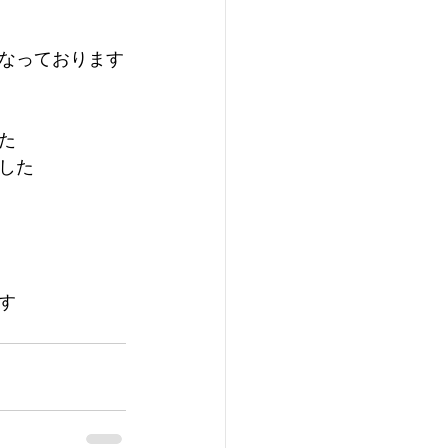
なっております
た
した
す