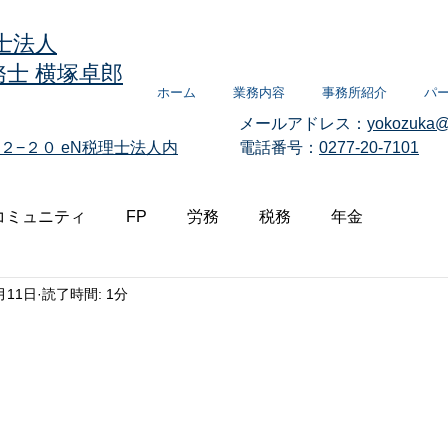
士法人
士 横塚卓郎
ホーム
業務内容
事務所紹介
パ
メールアドレス：
yokozuka@
２−２０
eN税理士法人内
電話番号：
0277-20-7101
コミュニティ
FP
労務
税務
年金
月11日
読了時間: 1分