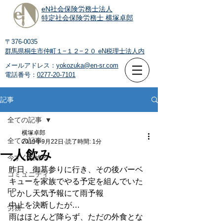
eN社会保険労務士法人
特定社会保険労務士 横塚卓郎
〒376-0035
群馬県桐生市仲町１−１２−２０
eN税理士法人内
メールアドレス：
yokozuka@en-sr.com
電話番号：
0277-20-7101
記事
全ての記事
横塚卓郎
全ての記事
2019年9月22日
読了時間: 1分
一人飲み
今すぐ始める
昨日、御墓参りに行き、その後バーベ
コミュニティ
キューを家族でやる予定を組んでいた
FP
しかし天気予報にて雨予報
中止を決断したが…
労務
雨はほとんど降らず、ただの外食とな