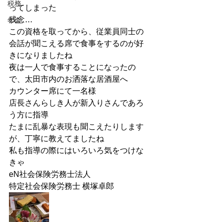
税務
ってしまった
残念…
年金
この資格を取ってから、従業員同士の
会話が聞こえる席で食事をするのが好
きになりましたね
夜は一人で食事することになったの
で、太田市内のお洒落な居酒屋へ
カウンター席にて一名様
店長さんらしき人が新入りさんであろ
う方に指導
たまに乱暴な表現も聞こえたりします
が、丁寧に教えてましたね
私も指導の際にはいろいろ気をつけな
きゃ
eN社会保険労務士法人
特定社会保険労務士 横塚卓郎