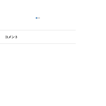
コメント
こなれ感
図書館への恩返
コメントを追加…
eN税理士法人