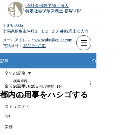
eN社会保険労務士法人
特定社会保険労務士 横塚卓郎
〒376-0035
群馬県桐生市仲町１−１２−２０
eN税理士法人内
メールアドレス：
yokozuka@en-sr.com
電話番号：
0277-20-7101
記事
全ての記事
横塚卓郎
全ての記事
2023年5月20日
読了時間: 1分
都内の用事をハシゴする
今すぐ始める
コミュニティ
FP
労務