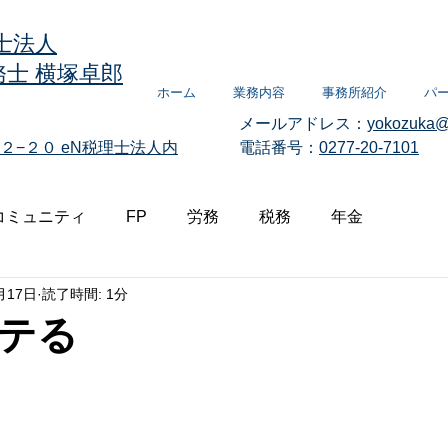
士法人
士 横塚卓郎
ホーム
業務内容
事務所紹介
パ
メールアドレス：
yokozuka@
２−２０
eN税理士法人内
電話番号：
0277-20-7101
コミュニティ
FP
労務
税務
年金
月17日
読了時間: 1分
テる