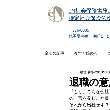
eN社会保険労務
特定社会保険労務
〒376-0035
群馬県桐生市仲町１−１
全ての記事
今すぐ始める
横塚卓郎
2019年8
退職の意
『もう、こんな会社
の一言を発し、社長
それから出社せず３