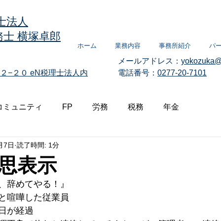
士法人
士 横塚卓郎
ホーム
業務内容
事務所紹介
パ
メールアドレス：
yokozuka@
２−２０
eN税理士法人内
電話番号：
0277-20-7101
コミュニティ
FP
労務
税務
年金
月7日
読了時間: 1分
思表示
、辞めてやる！』
と喧嘩した従業員
日が経過