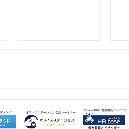
こなれ感
図書
HRbase PRO 労務相談アドバイザ
公認メンバー
​オフィスステーション 公認パートナー