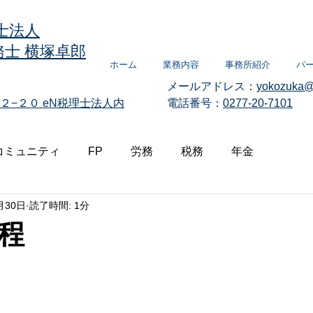
士法人
士 横塚卓郎
ホーム
業務内容
事務所紹介
パ
メールアドレス：
yokozuka@
２−２０
eN税理士法人内
電話番号：
0277-20-7101
コミュニティ
FP
労務
税務
年金
月30日
読了時間: 1分
程