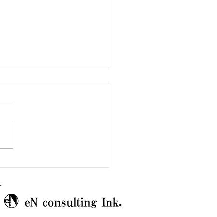
館への恩返し
ー