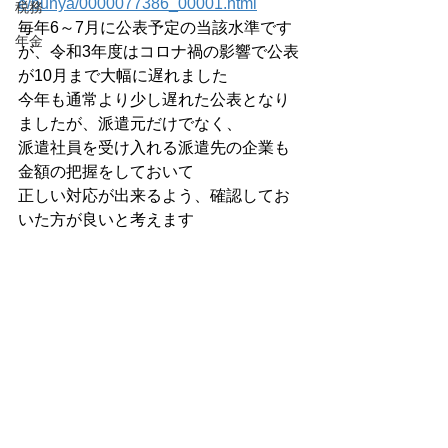
e/bunya/0000077386_00001.html
税務
毎年6～7月に公表予定の当該水準です
年金
が、令和3年度はコロナ禍の影響で公表
が10月まで大幅に遅れました
今年も通常より少し遅れた公表となり
ましたが、派遣元だけでなく、
派遣社員を受け入れる派遣先の企業も
金額の把握をしておいて
正しい対応が出来るよう、確認してお
いた方が良いと考えます