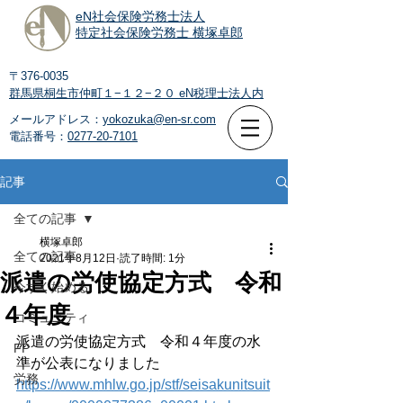
eN社会保険労務士法人
特定社会保険労務士 横塚卓郎
〒376-0035
群馬県桐生市仲町１−１２−２０
eN税理士法人内
メールアドレス：
yokozuka@en-sr.com
電話番号：
0277-20-7101
記事
全ての記事
横塚卓郎
全ての記事
2021年8月12日
読了時間: 1分
派遣の労使協定方式 令和
今すぐ始める
４年度
コミュニティ
派遣の労使協定方式　令和４年度の水
FP
準が公表になりました
労務
https://www.mhlw.go.jp/stf/seisakunitsuit