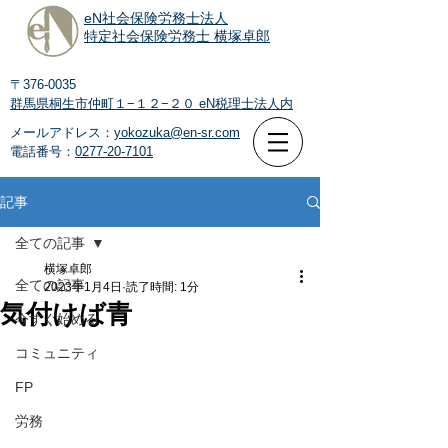
eN社会保険労務士法人
特定社会保険労務士 横塚卓郎
〒376-0035
群馬県桐生市仲町１−１２−２０
eN税理士法人内
メールアドレス：
yokozuka@en-sr.com
電話番号：
0277-20-7101
記事
全ての記事
横塚卓郎
全ての記事
2023年1月4日
読了時間: 1分
気付けば青
今すぐ始める
コミュニティ
FP
労務