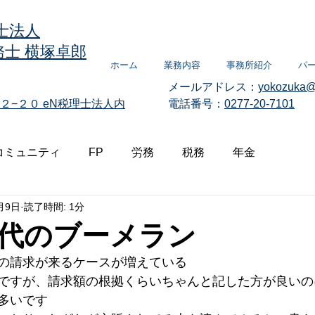
士法人
士 横塚卓郎
ホーム
業務内容
事務所紹介
パ
メールアドレス：
yokozuka@
２−２０
eN税理士法人内
電話番号：
0277-20-7101
コミュニティ
FP
労務
税務
年金
月9日
読了時間: 1分
代のブーメラン
の請求が来るケースが増えている
ですが、請求額の根拠くらいちゃんと記した方が良いの
多いです