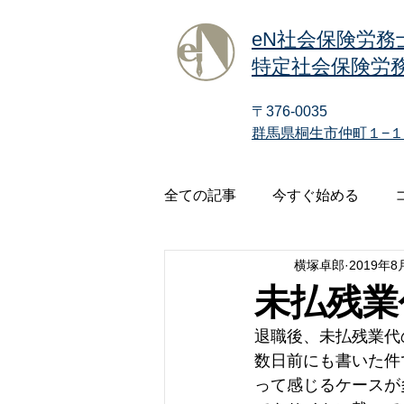
eN社会保険労務
特定社会保険労務
〒376-0035
群馬県桐生市仲町１−１
全ての記事
今すぐ始める
横塚卓郎
2019年8
未払残業
退職後、未払残業代
数日前にも書いた件
って感じるケースが