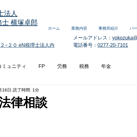
士法人
士 横塚卓郎
ホーム
業務内容
事務所紹介
パ
メールアドレス：
yokozuka@
２−２０
eN税理士法人内
電話番号：
0277-20-7101
コミュニティ
FP
労務
税務
年金
月16日
読了時間: 1分
法律相談