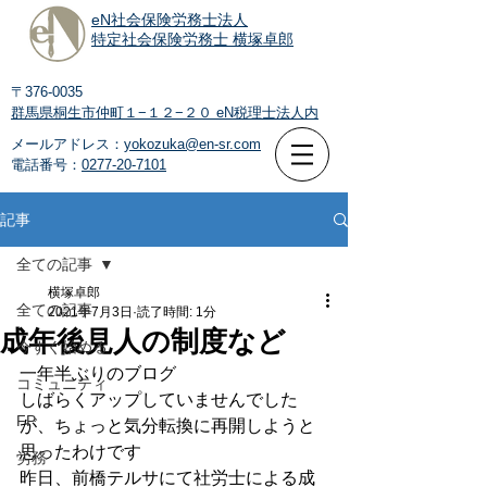
eN社会保険労務士法人
特定社会保険労務士 横塚卓郎
〒376-0035
群馬県桐生市仲町１−１２−２０
eN税理士法人内
メールアドレス：
yokozuka@en-sr.com
電話番号：
0277-20-7101
記事
全ての記事
横塚卓郎
全ての記事
2021年7月3日
読了時間: 1分
成年後見人の制度など
今すぐ始める
一年半ぶりのブログ
コミュニティ
しばらくアップしていませんでした
FP
が、ちょっと気分転換に再開しようと
思ったわけです
労務
昨日、前橋テルサにて社労士による成