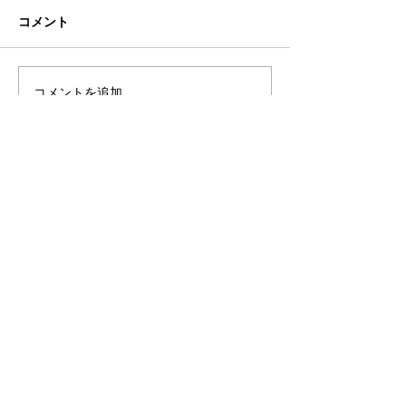
コメント
こなれ感
図書館への恩返
コメントを追加…
eN税理士法人
©
2018-2026
eN社会保険労務士法人
©
2018-2026
eN Social insurance labor