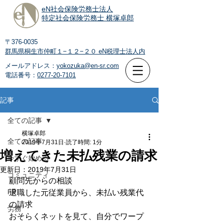
eN社会保険労務士法人
特定社会保険労務士 横塚卓郎
〒376-0035
群馬県桐生市仲町１−１２−２０
eN税理士法人内
メールアドレス：
yokozuka@en-sr.com
電話番号：
0277-20-7101
記事
全ての記事
横塚卓郎
全ての記事
2019年7月31日
読了時間: 1分
増えてきた未払残業の請求
今すぐ始める
更新日：
2019年7月31日
コミュニティ
顧問先からの相談
FP
退職した元従業員から、未払い残業代
の請求
労務
おそらくネットを見て、自分でワープ