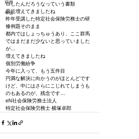
税務
ロしたんだろうなっていう書類
最近増えてきましたね
年金
昨年受講した特定社会保険労務士の研
修例題そのまま
都内ではしょっちゅうあり、ここ群馬
ではまだまだ少ないと思っていました
が…
増えてきましたね
個別労働紛争
今年に入って、もう五件目
円満な解決に向かうのがほとんどです
けど、中にはさらにこじれてしまうも
のもあるのが、残念です…
eN社会保険労務士法人
特定社会保険労務士 横塚卓郎