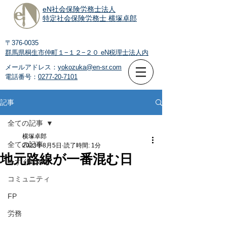
eN社会保険労務士法人
特定社会保険労務士 横塚卓郎
〒376-0035
群馬県桐生市仲町１−１２−２０
eN税理士法人内
メールアドレス：
yokozuka@en-sr.com
電話番号：
0277-20-7101
記事
全ての記事
横塚卓郎
全ての記事
2023年8月5日
読了時間: 1分
地元路線が一番混む日
今すぐ始める
コミュニティ
FP
労務