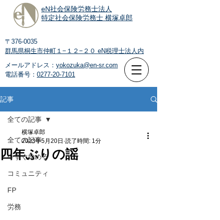
eN社会保険労務士法人
特定社会保険労務士 横塚卓郎
〒376-0035
群馬県桐生市仲町１−１２−２０
eN税理士法人内
メールアドレス：
yokozuka@en-sr.com
電話番号：
0277-20-7101
記事
全ての記事
横塚卓郎
全ての記事
2023年5月20日
読了時間: 1分
四年ぶりの謡
今すぐ始める
コミュニティ
FP
労務