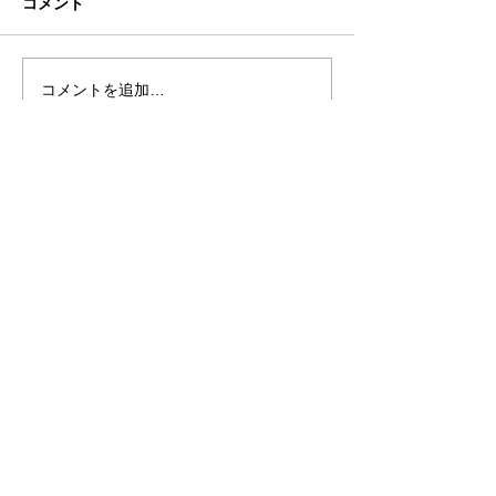
コメント
こなれ感
図書館への恩返
コメントを追加…
eN税理士法人
©
2018-2026
eN社会保険労務士法人
©
2018-2026
eN Social insurance labor
consultant corporation