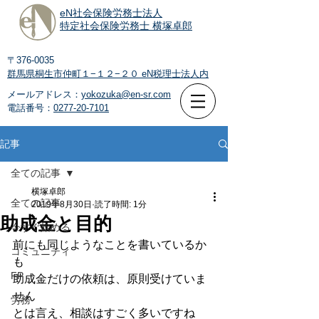
eN社会保険労務士法人
特定社会保険労務士 横塚卓郎
〒376-0035
群馬県桐生市仲町１−１２−２０
eN税理士法人内
メールアドレス：
yokozuka@en-sr.com
電話番号：
0277-20-7101
記事
全ての記事
横塚卓郎
全ての記事
2019年8月30日
読了時間: 1分
助成金と目的
今すぐ始める
前にも同じようなことを書いているか
コミュニティ
も
FP
助成金だけの依頼は、原則受けていま
せん
労務
とは言え、相談はすごく多いですね