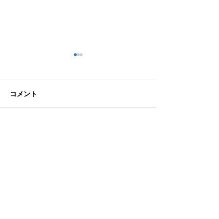
コメント
こなれ感
図書館への恩返
コメントを追加…
eN税理士法人