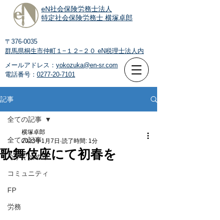
eN社会保険労務士法人
特定社会保険労務士 横塚卓郎
〒376-0035
群馬県桐生市仲町１−１２−２０
eN税理士法人内
メールアドレス：
yokozuka@en-sr.com
電話番号：
0277-20-7101
記事
全ての記事
横塚卓郎
全ての記事
2023年1月7日
読了時間: 1分
歌舞伎座にて初春を
今すぐ始める
コミュニティ
FP
労務