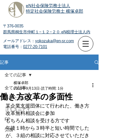
eN社会保険労務士法人
特定社会保険労務士 横塚卓郎
〒376-0035
群馬県桐生市仲町１−１２−２０
eN税理士法人内
メールアドレス：
yokozuka@en-sr.com
電話番号：
0277-20-7101
記事
全ての記事
横塚卓郎
全ての記事
2019年9月13日
読了時間: 1分
働き方改革の多面性
今すぐ始める
某企業支援団体にて行われた、働き方
コミュニティ
改革無料相談会に参加
FP
もちろん相談を受ける方です
午後１時から３時半と短い時間でした
労務
が、３組の相談に対応させていただき