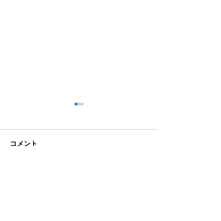
コメント
こなれ感
図書館への恩返
コメントを追加…