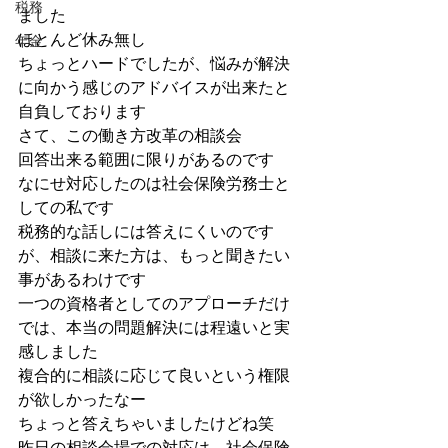
税務
ました
ほとんど休み無し
年金
ちょっとハードでしたが、悩みが解決
に向かう感じのアドバイスが出来たと
自負しております
さて、この働き方改革の相談会
回答出来る範囲に限りがあるのです
なにせ対応したのは社会保険労務士と
しての私です
税務的な話しには答えにくいのです
が、相談に来た方は、もっと聞きたい
事があるわけです
一つの資格者としてのアプローチだけ
では、本当の問題解決には程遠いと実
感しました
複合的に相談に応じて良いという権限
が欲しかったなー
ちょっと答えちゃいましたけどね笑
昨日の相談会場での対応は、社会保険