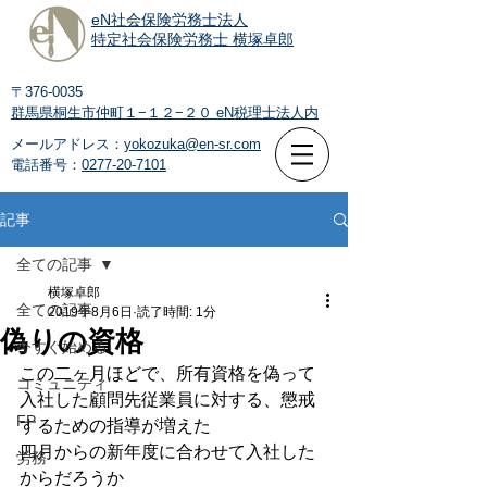
eN社会保険労務士法人
特定社会保険労務士 横塚卓郎
〒376-0035
群馬県桐生市仲町１−１２−２０
eN税理士法人内
メールアドレス：
yokozuka@en-sr.com
電話番号：
0277-20-7101
記事
全ての記事
横塚卓郎
全ての記事
2019年8月6日
読了時間: 1分
偽りの資格
今すぐ始める
この二ヶ月ほどで、所有資格を偽って
コミュニティ
入社した顧問先従業員に対する、懲戒
FP
するための指導が増えた
四月からの新年度に合わせて入社した
労務
からだろうか