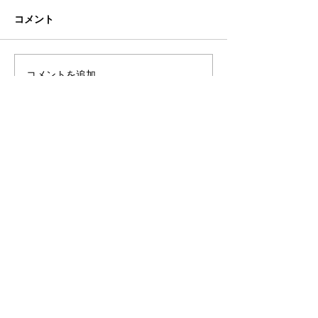
コメント
こなれ感
図書館への恩返
コメントを追加…
eN税理士法人
©
2018-2026
eN社会保険労務士法人