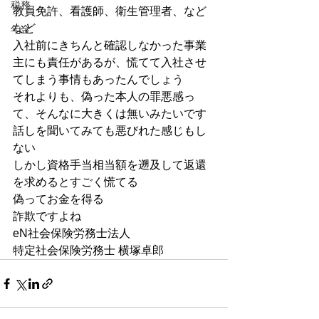
税務
教員免許、看護師、衛生管理者、など
など
年金
入社前にきちんと確認しなかった事業
主にも責任があるが、慌てて入社させ
てしまう事情もあったんでしょう
それよりも、偽った本人の罪悪感っ
て、そんなに大きくは無いみたいです
話しを聞いてみても悪びれた感じもし
ない
しかし資格手当相当額を遡及して返還
を求めるとすごく慌てる
偽ってお金を得る
詐欺ですよね
eN社会保険労務士法人
特定社会保険労務士 横塚卓郎