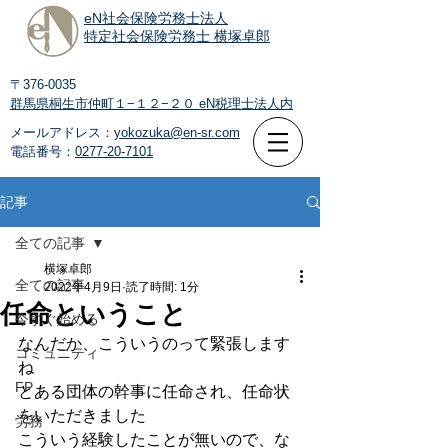
eN社会保険労務士法人
特定社会保険労務士 横塚卓郎
〒376-0035
群馬県桐生市仲町１−１２−２０
eN税理士法人内
メールアドレス：
yokozuka@en-sr.com
電話番号：
0277-20-7101
記事
全ての記事
横塚卓郎
全ての記事
2022年4月9日
読了時間: 1分
任命ということ
今すぐ始める
なんだか、こういうのって緊張します
コミュニティ
ね
FP
とある団体の幹事に任命され、任命状
をいただきました
労務
こういう経験したことが無いので、な