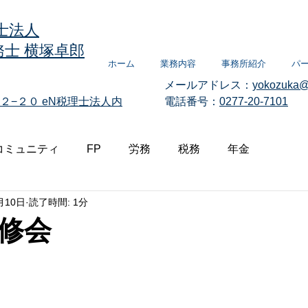
士法人
士 横塚卓郎
ホーム
業務内容
事務所紹介
パ
メールアドレス：
yokozuka@
２−２０
eN税理士法人内
電話番号：
0277-20-7101
コミュニティ
FP
労務
税務
年金
月10日
読了時間: 1分
修会