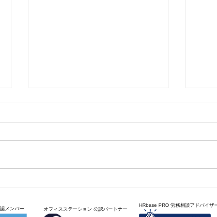
こなれ感
図書
HRbase PRO 労務相談アドバイザ
公認メンバー
​オフィスステーション 公認パートナー