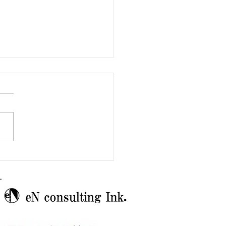
館への恩返し
ー