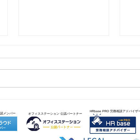
こなれ感
図書
HRbase PRO 労務相談アドバイザ
公認メンバー
​オフィスステーション 公認パートナー