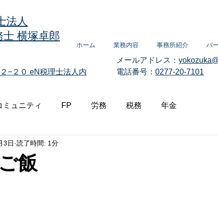
士法人
士 横塚卓郎
ホーム
業務内容
事務所紹介
パ
メールアドレス：
yokozuka@
２−２０
eN税理士法人内
電話番号：
0277-20-7101
コミュニティ
FP
労務
税務
年金
月3日
読了時間: 1分
ご飯