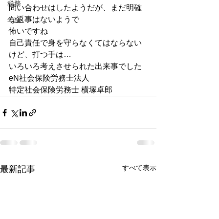
税務
問い合わせはしたようだが、まだ明確
な返事はないようで
年金
怖いですね
自己責任で身を守らなくてはならない
けど、打つ手は…
いろいろ考えさせられた出来事でした
eN社会保険労務士法人
特定社会保険労務士 横塚卓郎
すべて表示
最新記事