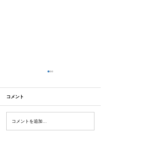
コメント
こなれ感
図書館への恩返
コメントを追加…