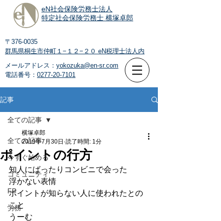
eN社会保険労務士法人
特定社会保険労務士 横塚卓郎
〒376-0035
群馬県桐生市仲町１−１２−２０
eN税理士法人内
メールアドレス：
yokozuka@en-sr.com
電話番号：
0277-20-7101
記事
全ての記事
横塚卓郎
全ての記事
2019年7月30日
読了時間: 1分
ポイントの行方
今すぐ始める
知人にばったりコンビニで会った
コミュニティ
浮かない表情
FP
ポイントが知らない人に使われたとの
こと
労務
うーむ