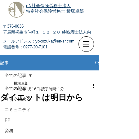
eN社会保険労務士法人
特定社会保険労務士 横塚卓郎
〒376-0035
群馬県桐生市仲町１−１２−２０
eN税理士法人内
メールアドレス：
yokozuka@en-sr.com
電話番号：
0277-20-7101
記事
全ての記事
横塚卓郎
全ての記事
2023年1月16日
読了時間: 1分
ダイエットは明日から
今すぐ始める
コミュニティ
FP
労務