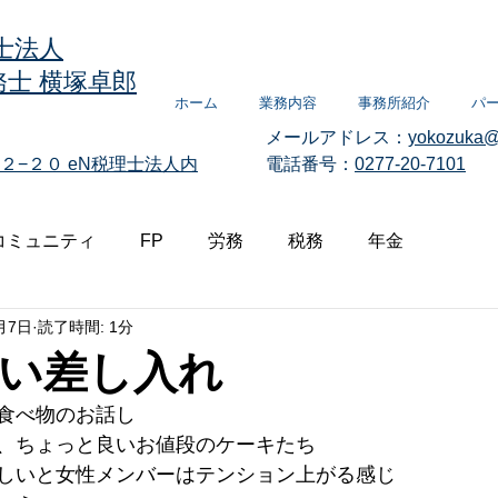
士法人
士 横塚卓郎
ホーム
業務内容
事務所紹介
パ
メールアドレス：
yokozuka@
２−２０
eN税理士法人内
電話番号：
0277-20-7101
コミュニティ
FP
労務
税務
年金
月7日
読了時間: 1分
い差し入れ
食べ物のお話し
、ちょっと良いお値段のケーキたち
しいと女性メンバーはテンション上がる感じ