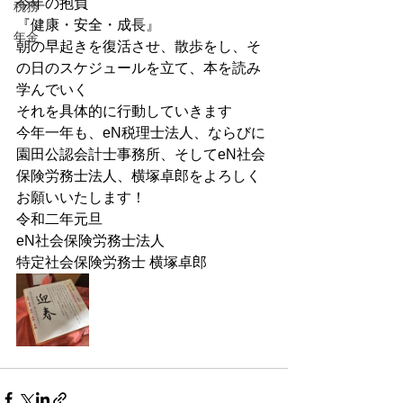
今年の抱負
税務
『健康・安全・成長』
年金
朝の早起きを復活させ、散歩をし、そ
の日のスケジュールを立て、本を読み
学んでいく
それを具体的に行動していきます
今年一年も、eN税理士法人、ならびに
園田公認会計士事務所、そしてeN社会
保険労務士法人、横塚卓郎をよろしく
お願いいたします！
令和二年元旦
eN社会保険労務士法人
特定社会保険労務士 横塚卓郎