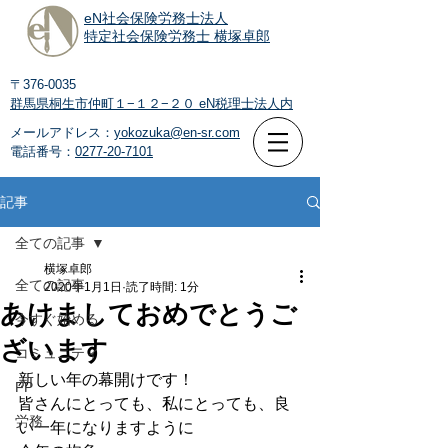
eN社会保険労務士法人
特定社会保険労務士 横塚卓郎
〒376-0035
群馬県桐生市仲町１−１２−２０
eN税理士法人内
メールアドレス：
yokozuka@en-sr.com
電話番号：
0277-20-7101
記事
全ての記事
横塚卓郎
全ての記事
2020年1月1日
読了時間: 1分
あけましておめでとうご
今すぐ始める
ざいます
コミュニティ
新しい年の幕開けです！
FP
皆さんにとっても、私にとっても、良
労務
い一年になりますように